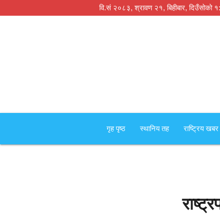
वि.सं २०८३, श्रावण २१, बिहीबार,
दिउँसोको १
गृह पृष्‍ठ
स्थानिय तह
राष्ट्रिय खबर
राष्ट्