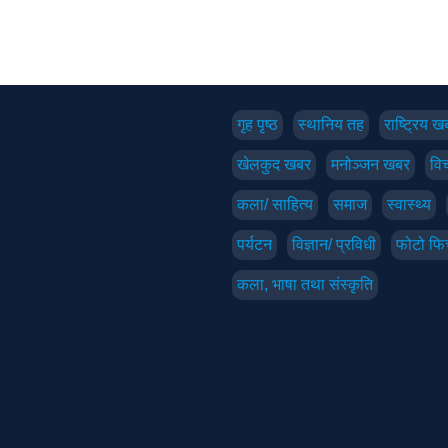
गृह पृष्‍ठ
स्थानिय तह
राष्ट्रिय ख
खेलकुद खबर
मनोञ्जन खबर
विच
कला/ साहित्य
समाज
स्वास्थ्य
पर्यटन
विज्ञान/ प्रविधी
फोटो फि
कला, भाषा तथा संस्कृति