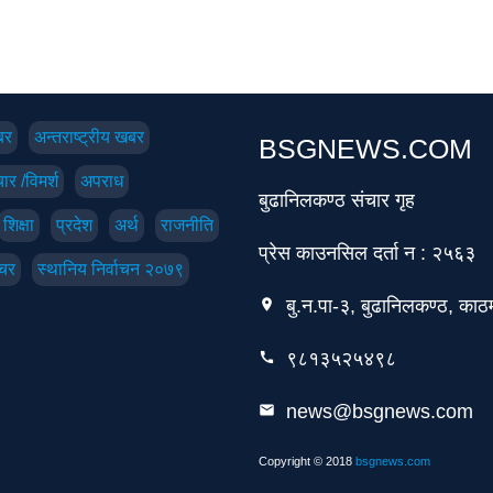
बर
अन्तराष्ट्रीय खबर
BSGNEWS.COM
ार /विमर्श
अपराध
बुढानिलकण्ठ संचार गृह
शिक्षा
प्रदेश
अर्थ
राजनीति
प्रेस काउनसिल दर्ता न : २५६३
चर
स्थानिय निर्वाचन २०७९
बु.न.पा-३, बुढानिलकण्ठ, काठम
location_on
९८१३५२५४९८
call
news@bsgnews.com
email
Copyright © 2018
bsgnews.com