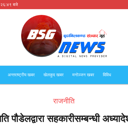
:२६:४९ बजे
अन्तराष्ट्रीय खबर
खेलकुद खबर
मनोञ्जन खबर
विविध
राजनीति
रपति पौडेलद्वारा सहकारीसम्बन्धी अध्याद