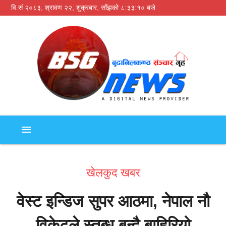
वि.सं २०८३, श्रावण २२, शुक्रबार,
साँझको ८:३३:११ बजे
menu
खेलकुद खबर
वेस्ट इन्डिज सुपर आठमा, नेपाल नौ
विकेटले स्तब्ध बन्दै बाहिरियो