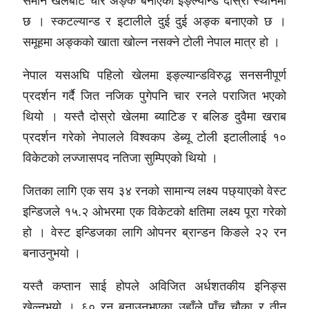
समान खेलबाट चार अङ्क बनाएको इङ्ल्यान्ड दोस्रो स्थानमा
छ । स्कटल्यान्ड र इटालीले दुई दुई अङ्क बनाएको छ ।
समूहमा अङ्कको खाता खोल्न नसक्ने टोली नेपाल मात्र हो ।
नेपाल यसअघि पहिलो खेलमा इङ्ल्यान्डविरुद्ध सनसनीपूर्ण
प्रदर्शन गर्दै जित नजिक पुगेपनि चार रनले पराजित भएको
थियो । यस्तै दोस्रो खेलमा ब्याटिङ र बलिङ दुवैमा खराब
प्रदर्शन गरेको नेपालले विश्वकप डेब्यू टोली इटालीलाई १०
विकेटको लज्जासपद नतिजा सुम्पिएको थियो ।
जितका लागि एक सय ३४ रनको सामान्य लक्ष्य पछ्याएको वेस्ट
इन्डिजले १५.२ ओभरमा एक विकेटको क्षतिमा लक्ष्य पूरा गरेको
हो । वेस्ट इन्डिजका लागि ओपनर ब्रान्डन किङले २२ रन
बनाउनुभयो ।
यस्तै कप्तान साई होपले अविजित अर्धशतकीय इनिङ्स
खेल्नुभयो । ६० रन बनाउनुभएका उहाँले पाँच चौका र तीन