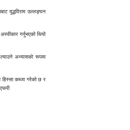
्षबाट युद्धविराम उल्लङ्घन
व अस्वीकार गर्नुभएको थियो
 ल्याउने अभ्यासको रूपमा
ो हिस्सा कब्जा गरेको छ र
एएफपी