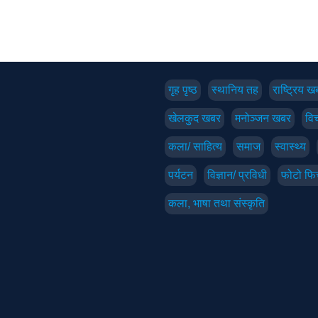
गृह पृष्‍ठ
स्थानिय तह
राष्ट्रिय ख
खेलकुद खबर
मनोञ्जन खबर
विच
कला/ साहित्य
समाज
स्वास्थ्य
पर्यटन
विज्ञान/ प्रविधी
फोटो फि
कला, भाषा तथा संस्कृति