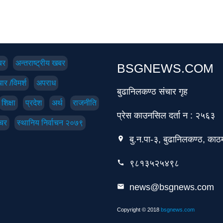
बर
अन्तराष्ट्रीय खबर
BSGNEWS.COM
ार /विमर्श
अपराध
बुढानिलकण्ठ संचार गृह
शिक्षा
प्रदेश
अर्थ
राजनीति
प्रेस काउनसिल दर्ता न : २५६३
चर
स्थानिय निर्वाचन २०७९
बु.न.पा-३, बुढानिलकण्ठ, काठम
location_on
९८१३५२५४९८
call
news@bsgnews.com
email
Copyright © 2018
bsgnews.com