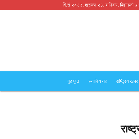
वि.सं २०८३, श्रावण २३, शनिबार,
बिहानको ७
गृह पृष्‍ठ
स्थानिय तह
राष्ट्रिय खबर
राष्ट