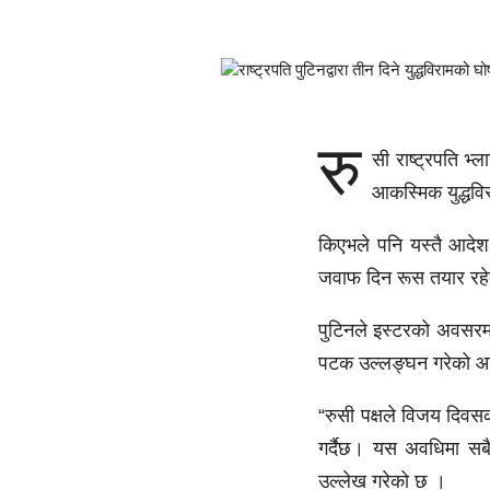
रु
सी राष्ट्रपति भ्
आकस्मिक युद्धवि
किएभले पनि यस्तै आदेश 
जवाफ दिन रूस तयार रहे
पुटिनले इस्टरको अवसरमा य
पटक उल्लङ्घन गरेको 
“रुसी पक्षले विजय दिवसक
गर्दैछ। यस अवधिमा सबै 
उल्लेख गरेको छ ।