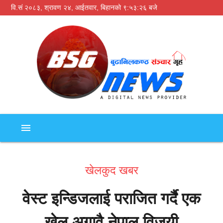
वि.सं २०८३, श्रावण २४, आईतवार,
बिहानको ९:५३:२७ बजे
menu
खेलकुद खबर
वेस्ट इन्डिजलाई पराजित गर्दै एक
खेल अगावै नेपाल विजयी