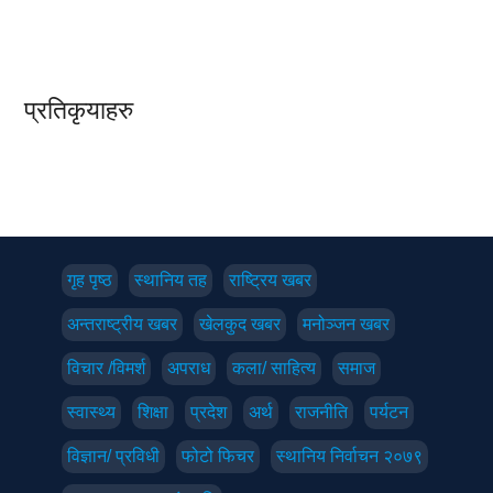
प्रतिकृयाहरु
गृह पृष्‍ठ
स्थानिय तह
राष्ट्रिय खबर
अन्तराष्ट्रीय खबर
खेलकुद खबर
मनोञ्जन खबर
विचार /विमर्श
अपराध
कला/ साहित्य
समाज
स्वास्थ्य
शिक्षा
प्रदेश
अर्थ
राजनीति
पर्यटन
विज्ञान/ प्रविधी
फोटो फिचर
स्थानिय निर्वाचन २०७९