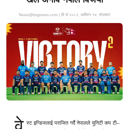
News@bsgnews.com | वि.सं २०८२, आश्विन १४, मंगलवार
वे
स्ट इन्डिजलाई पराजित गर्दै नेपालले युनिटी कप टी–