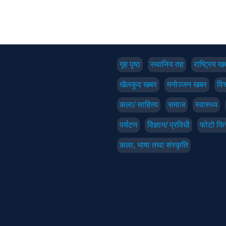
गृह पृष्‍ठ
स्थानिय तह
राष्ट्रिय ख
खेलकुद खबर
मनोञ्जन खबर
विच
कला/ साहित्य
समाज
स्वास्थ्य
पर्यटन
विज्ञान/ प्रविधी
फोटो फि
कला, भाषा तथा संस्कृति