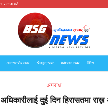
११:२४:५१ बजे
अन्तराष्ट्रीय खबर
खेलकुद खबर
मनोञ्जन खबर
विविध
अपराध
्री अधिकारीलाई दुई दिन हिरासतमा राख