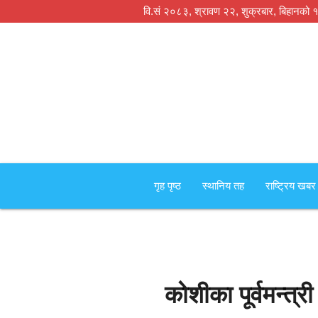
वि.सं २०८३, श्रावण २२, शुक्रबार,
बिहानको 
गृह पृष्‍ठ
स्थानिय तह
राष्ट्रिय खबर
कोशीका पूर्वमन्त