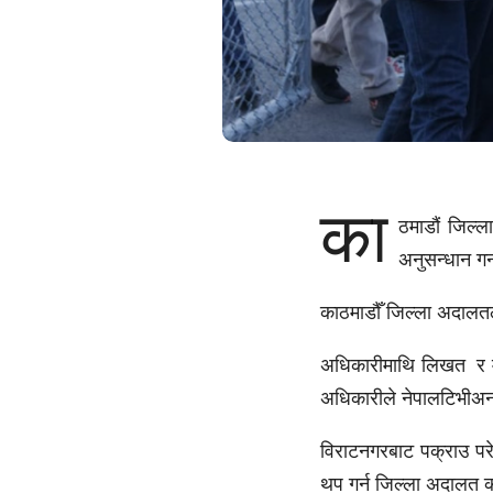
का
ठमाडौं जिल्
अनुसन्धान गर
काठमाडौँ जिल्ला अदालतल
अधिकारीमाथि लिखत र मान
अधिकारीले नेपालटिभीअ
विराटनगरबाट पक्राउ परेक
थप गर्न जिल्ला अदालत 