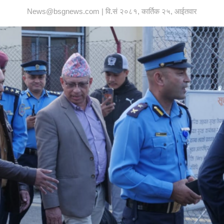
News@bsgnews.com | वि.सं २०८१, कार्तिक २५, आईतवार