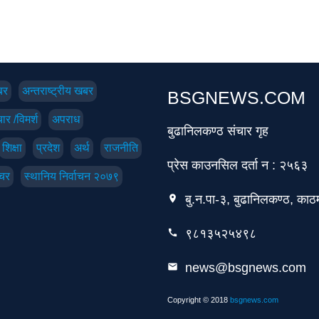
बर
अन्तराष्ट्रीय खबर
BSGNEWS.COM
ार /विमर्श
अपराध
बुढानिलकण्ठ संचार गृह
शिक्षा
प्रदेश
अर्थ
राजनीति
प्रेस काउनसिल दर्ता न : २५६३
चर
स्थानिय निर्वाचन २०७९
बु.न.पा-३, बुढानिलकण्ठ, काठम
location_on
९८१३५२५४९८
call
news@bsgnews.com
email
Copyright © 2018
bsgnews.com