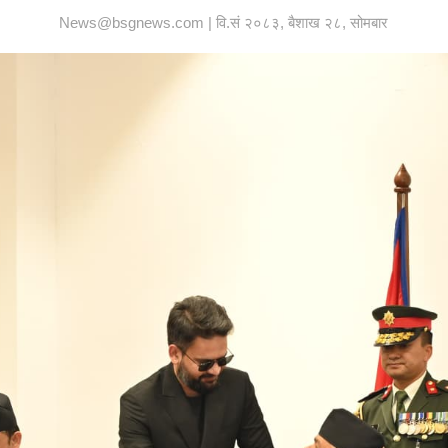
News@bsgnews.com | वि.सं २०८३, बैशाख २८, सोमबार