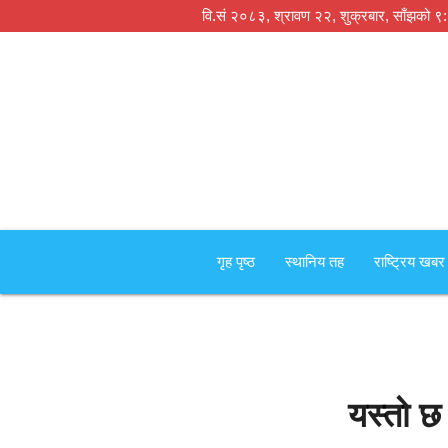
वि.सं २०८३, श्रावण २२, शुक्रबार,
साँझको ९
गृह पृष्‍ठ
स्थानिय तह
राष्ट्रिय खबर
यस्तो छ