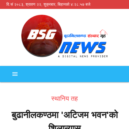
वि.सं २०८३, श्रावण २२, शुक्रबार,
बिहानको ४:२८:५७ बजे
menu
स्थानिय तह
बुढानीलकण्ठमा 'अटिजम भवन'को
शिलान्यास