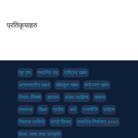
प्रतिकृयाहरु
गृह पृष्‍ठ
स्थानिय तह
राष्ट्रिय खबर
अन्तराष्ट्रीय खबर
खेलकुद खबर
मनोञ्जन खबर
विचार /विमर्श
अपराध
कला/ साहित्य
समाज
स्वास्थ्य
शिक्षा
प्रदेश
अर्थ
राजनीति
पर्यटन
विज्ञान/ प्रविधी
फोटो फिचर
स्थानिय निर्वाचन २०७९
कला, भाषा तथा संस्कृति