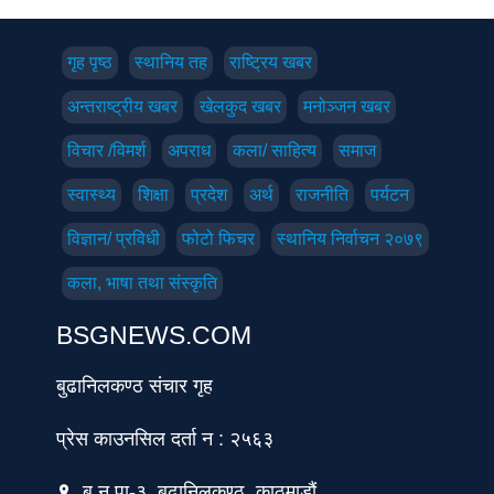
गृह पृष्‍ठ
स्थानिय तह
राष्ट्रिय खबर
अन्तराष्ट्रीय खबर
खेलकुद खबर
मनोञ्जन खबर
विचार /विमर्श
अपराध
कला/ साहित्य
समाज
स्वास्थ्य
शिक्षा
प्रदेश
अर्थ
राजनीति
पर्यटन
विज्ञान/ प्रविधी
फोटो फिचर
स्थानिय निर्वाचन २०७९
कला, भाषा तथा संस्कृति
BSGNEWS.COM
बुढानिलकण्ठ संचार गृह
प्रेस काउनसिल दर्ता न : २५६३
बु.न.पा-३, बुढानिलकण्ठ, काठमाडौं
location_on