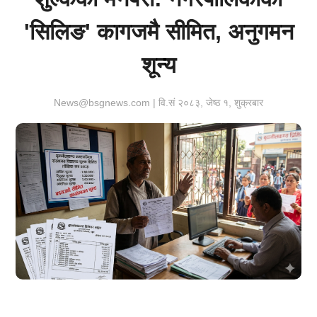
'सिलिङ' कागजमै सीमित, अनुगमन
शून्य
News@bsgnews.com | वि.सं २०८३, जेष्ठ १, शुक्रबार