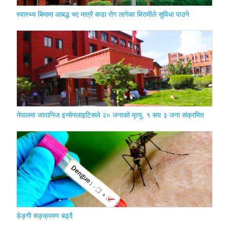
स्वास्थ्य बिमामा आबद्ध भए मात्रै कडा रोग लागेका बिरामीले सुविधा पाउने
नेपालमा जापानिज इन्सेफ्लाइटिसले २० जनाको मृत्यु, १ सय ३ जना संक्रमित
डेङ्गी सङ्क्रमण बढ्दै