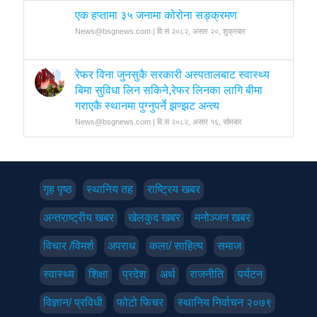
एक हप्तामा ३५ जनामा कोरोना सङ्क्रमण
News@bsgnews.com | वि.सं २०८२, असार २०, शुक्रबार
रेफर विना जुनसुकै सरकारी अस्पतालबाट स्वास्थ्य
बिमा सुविधा लिन सकिने,रेफर लिनका लागि बीमा
गराएकै स्थानमा पुग्नुपर्ने झण्झट अन्त्य
News@bsgnews.com | वि.सं २०८२, असार १६, सोमबार
गृह पृष्‍ठ
स्थानिय तह
राष्ट्रिय खबर
अन्तराष्ट्रीय खबर
खेलकुद खबर
मनोञ्जन खबर
विचार /विमर्श
अपराध
कला/ साहित्य
समाज
स्वास्थ्य
शिक्षा
प्रदेश
अर्थ
राजनीति
पर्यटन
विज्ञान/ प्रविधी
फोटो फिचर
स्थानिय निर्वाचन २०७९