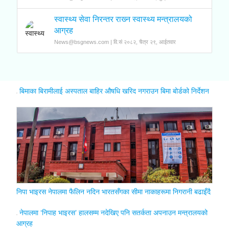
स्वास्थ्य सेवा निरन्तर राख्‍न स्वास्थ्य मन्त्रालयको
आग्रह
News@bsgnews.com | वि.सं २०८२, चैत्र २९, आईतवार
बिमाका बिरामीलाई अस्पताल बाहिर औषधि खरिद नगराउन बिमा बोर्डको निर्देशन
निपा भाइरस नेपालमा फैलिन नदिन भारतसँगका सीमा नाकाहरूमा निगरानी बढाइँदै
नेपालमा ‘निपाह भाइरस’ हालसम्म नदेखिए पनि सतर्कता अपनाउन मन्त्रालयको
आग्रह