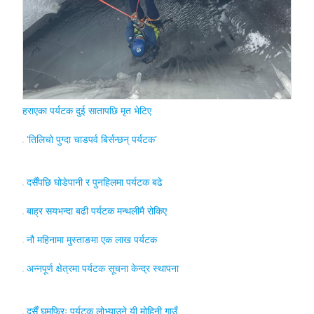
हराएका पर्यटक दुई सातापछि मृत भेटिए
‘तिलिचो पुग्दा चाडपर्व बिर्सन्छन् पर्यटक’
दसैँपछि घोडेपानी र पुनहिलमा पर्यटक बढे
बाह्र सयभन्दा बढी पर्यटक मन्थलीमै रोकिए
नौ महिनामा मुस्ताङमा एक लाख पर्यटक
अन्नपूर्ण क्षेत्रमा पर्यटक सूचना केन्द्र स्थापना
दसैँ घुमफिरः पर्यटक लोभ्याउने यी मोहिनी गाउँ