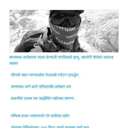
सगरमाथा आरोहणमा गएका केन्याली नागरिकको मृत्यु, सहयोगी शेर्पाको अवस्था
अज्ञात
चीनको सहर ग्वान्जाओमा नेपालको पर्यटन प्रवर्द्धन
सगरमाथा जाने बाटो भत्किएपछि आरोहण ठप्प
ककनीमा प्रथम रक क्लईम्बिंग महोत्सव सम्पन्न
पच्चिस हजार भक्तजनले गरे पाथीभरा दर्शन
डोल्पामा तिलिचोभन्दा २७१ मिटर अग्लो स्थानमा नयाँ ताल