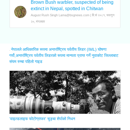
Brown Bush warbler, suspected of being
extinct in Nepal, spotted in Chitwan
August Rush Singh Lama@bsgnews.com | वि.सं २०८१, फाल्गुन
२०, मंगलवार
नेपालले आधिकारिक रूपमा अन्तर्राष्ट्रिय पर्वतीय लिडर (IML) घोषणा
गर्यो,अन्तर्राष्ट्रिय पर्वतीय लिडरको रूपमा मान्यता प्राप्त गर्ने नुवाकोट जिल्लाबाट
संयम रुम्बा पहिलो गाइड
‘वाइल्डलाइफ फोटोग्राफर’ चुङ्बा शेर्पाको निधन