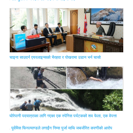
चाइना साउदर्न एयरलाइन्सको भैरहवा र पोखरामा उडान भर्न चासो
घोरेपानी पदयात्राका लागि गएका एक स्पेनिस पर्यटकको शव फेला, एक वेपत्ता
पूर्वमिस फिनल्याण्डले लगाईंन निम्स पुर्जा माथि जबर्जस्ति करणीको आरोप